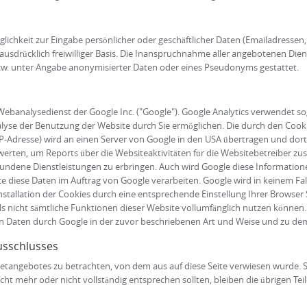
ichkeit zur Eingabe persönlicher oder geschäftlicher Daten (Emailadressen, 
ausdrücklich freiwilliger Basis. Die Inanspruchnahme aller angebotenen Dien
w. unter Angabe anonymisierter Daten oder eines Pseudonyms gestattet.
Webanalysedienst der Google Inc. ("Google"). Google Analytics verwendet sog
yse der Benutzung der Website durch Sie ermöglichen. Die durch den Cook
 IP‐Adresse) wird an einen Server von Google in den USA übertragen und dor
erten, um Reports über die Websiteaktivitäten für die Websitebetreiber z
dene Dienstleistungen zu erbringen. Auch wird Google diese Informationen
tte diese Daten im Auftrag von Google verarbeiten. Google wird in keinem Fa
nstallation der Cookies durch eine entsprechende Einstellung Ihrer Browser 
lls nicht sämtliche Funktionen dieser Website vollumfänglich nutzen können
nen Daten durch Google in der zuvor beschriebenen Art und Weise und zu d
usschlusses
ernetangebotes zu betrachten, von dem aus auf diese Seite verwiesen wurde. 
icht mehr oder nicht vollständig entsprechen sollten, bleiben die übrigen Te