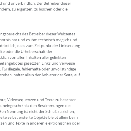
d und unverbindlich. Der Betreiber dieser
ndern, zu ergänzen, zu löschen oder die
tungsbereichs des Betreiber dieser Webseites
enntnis hat und es ihm technisch möglich und
sdrücklich, dass zum Zeitpunkt der Linksetzung
alte oder die Urheberschaft der
klich von allen Inhalten aller gelinkten
ernetangebotes gesetzten Links und Verweise
ür illegale, fehlerhafte oder unvollständige
hen, haftet allein der Anbieter der Seite, auf
mente, Videosequenzen und Texte zu beachten.
en uneingeschränkt den Bestimmungen des
ßen Nennung ist nicht der Schluß zu ziehen,
te selbst erstellte Objekte bleibt allein beim
nzen und Texte in anderen elektronischen oder