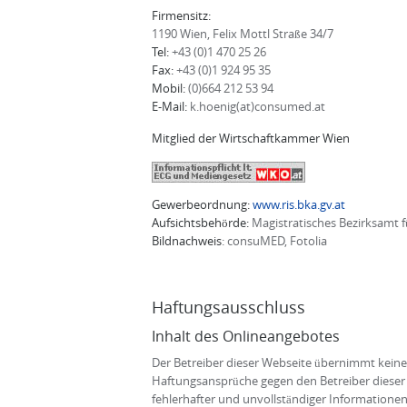
Firmensitz:
1190 Wien, Felix Mottl Straße 34/7
Tel:
+43 (0)1 470 25 26
Fax:
+43 (0)1 924 95 35
Mobil:
(0)664 212 53 94
E-Mail:
k.hoenig(at)consumed.at
Mitglied der Wirtschaftkammer Wien
Gewerbeordnung:
www.ris.bka.gv.at
Aufsichtsbehörde:
Magistratisches Bezirksamt fü
Bildnachweis
: consuMED, Fotolia
Haftungsausschluss
Inhalt des Onlineangebotes
Der Betreiber dieser Webseite übernimmt keinerl
Haftungsansprüche gegen den Betreiber dieser 
fehlerhafter und unvollständiger Informationen