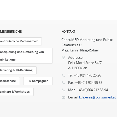
MENBEREICHE
KONTAKT
ConsuMED Marketing und Public
ontinuierliche Medienarbeit
Relations e.U.
Mag. Karin Hönig-Robier
onzipierung und Gestaltung von
Addresse:
ublikationen
Felix Mottl Sraße 34/7
A-1190 Wien
arketing & PR-Beratung
Tel:
+43 (0)1 470 25 26
ediaservice
PR-Kampagnen
Fax:
+43 (0)1 924 95 35
Mob:
+43 (0)664 212 53 94
eminare & Workshops
E-mail:
k.hoenig@consumed.at