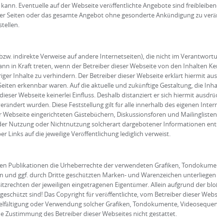
ann. Eventuelle auf der Webseite veröffentlichte Angebote sind freibleiben
e der Seiten oder das gesamte Angebot ohne gesonderte Ankündigung zu verä
tellen.
bzw. indirekte Verweise auf andere Internetseiten), die nicht im Verantwor
ann in Kraft treten, wenn der Betreiber dieser Webseite von den Inhalten K
ger Inhalte zu verhindern. Der Betreiber dieser Webseite erklärt hiermit au
 Seiten erkennbar waren. Auf die aktuelle und zukünftige Gestaltung, die Inh
ieser Webseite keinerlei Einfluss. Deshalb distanziert er sich hiermit ausdrüc
erändert wurden. Diese Feststellung gilt für alle innerhalb des eigenen Int
 Webseite eingerichteten Gästebüchern, Diskussionsforen und Mailinglisten. F
der Nutzung oder Nichtnutzung solcherart dargebotener Informationen entste
r Links auf die jeweilige Veröffentlichung lediglich verweist.
n allen Publikationen die Urheberrechte der verwendeten Grafiken, Tondoku
en und ggf. durch Dritte geschützten Marken- und Warenzeichen unterlieg
itzrechten der jeweiligen eingetragenen Eigentümer. Allein aufgrund der blo
schützt sind! Das Copyright für veröffentlichte, vom Betreiber dieser Websei
rvielfältigung oder Verwendung solcher Grafiken, Tondokumente, Videoseque
e Zustimmung des Betreiber dieser Webseites nicht gestattet.