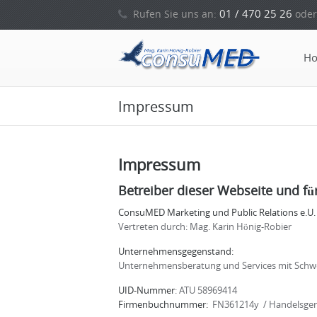
01 / 470 25 26
Rufen Sie uns an:
oder
H
Impressum
Impressum
Betreiber dieser Webseite und für
ConsuMED Marketing und Public Relations e.U.
Vertreten durch: Mag. Karin Hönig-Robier
Unternehmensgegenstand:
Unternehmensberatung und Services mit Sch
UID-Nummer
: ATU 58969414
Firmenbuchnummer:
FN361214y / Handelsger