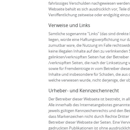
fahrlässiges Verschulden nachgewiesen werden k
Webseite behält es sich ausdrücklich vor, Teil
Veröffentlichung zeitweise oder endgültig einzus
Verweise und Links
Sämtliche sogenannte "Links" (das sind direkte 
liegen, würde eine Haftungsverpflichtung nur d
zumutbar wäre, die Nutzung im Falle rechtswidri
keine illegalen Inhalte auf den zu verlinkenden
gelinkten/verknüpften Seiten hat der Betreiber d
/verknüpften Seiten, die nach der Linksetzung v
sowie für Fremdeinträge in vom Betreiber dieser
Inhalte und insbesondere für Schäden, die aus 
welche verwiesen wurde, nicht derjenige, der übe
Urheber- und Kennzeichenrecht
Der Betreiber dieser Webseite ist bestrebt, i
Alle innerhalb des Internetangebotes genannt
jeweils gültigen Kennzeichenrechts und den Bes
dass Markenzeichen nicht durch Rechte Dritter ge
Betreiber dieser Webseite der Seiten. Eine Ve
gedruckten Publikationen ist ohne ausdrücklich