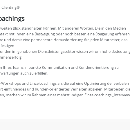
 Clienting®
oachings
 zweiten Blick standhalten können. Mit anderen Worten: Die in den Medien
akt mit Ihnen eine Bestätigung oder noch besser: eine Steigerung erfahren
ache und damit eine permanente Herausforderung für jeden Mitarbeiter, das
festigen.
Kunden im gehobenen Dienstleistungssektor wissen wir um hohe Bedeutun
nehmenserfolg.
iten Ihres Teams in puncto Kommunikation und Kundenorientierung zu
wartungen auch zu erfüllen.
-Workshops und Einzelcoachings an, die auf eine Optimierung der verbalen
 einfühlendes und Kunden-orientiertes Verhalten abzielen. Mitarbeiter, di
len, machen wir im Rahmen eines mehrstündigen Einzelcoachings „Interview