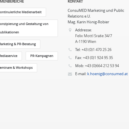
MENBEREICHE
KONTAKT
ConsuMED Marketing und Public
ontinuierliche Medienarbeit
Relations e.U.
Mag. Karin Hönig-Robier
onzipierung und Gestaltung von
Addresse:
ublikationen
Felix Mottl Sraße 34/7
A-1190 Wien
arketing & PR-Beratung
Tel:
+43 (0)1 470 25 26
ediaservice
PR-Kampagnen
Fax:
+43 (0)1 924 95 35
Mob:
+43 (0)664 212 53 94
eminare & Workshops
E-mail:
k.hoenig@consumed.at