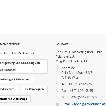
MENBEREICHE
KONTAKT
ConsuMED Marketing und Public
ontinuierliche Medienarbeit
Relations e.U.
Mag. Karin Hönig-Robier
onzipierung und Gestaltung von
Addresse:
ublikationen
Felix Mottl Sraße 34/7
A-1190 Wien
arketing & PR-Beratung
Tel:
+43 (0)1 470 25 26
ediaservice
PR-Kampagnen
Fax:
+43 (0)1 924 95 35
Mob:
+43 (0)664 212 53 94
eminare & Workshops
E-mail:
k.hoenig@consumed.at