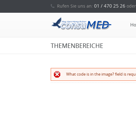
01 / 470 25 26
Rufen Sie uns an:
oder
H
THEMENBEREICHE
Error message
What code is in the image? field is requ