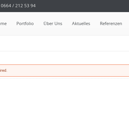
0664 / 212 53 94
ome
Portfolio
Über Uns
Aktuelles
Referenzen
ired.