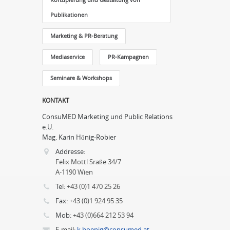
Konzipierung und Gestaltung von
Publikationen
Marketing & PR-Beratung
Mediaservice
PR-Kampagnen
Seminare & Workshops
KONTAKT
ConsuMED Marketing und Public Relations
e.U.
Mag. Karin Hönig-Robier
Addresse:
Felix Mottl Sraße 34/7
A-1190 Wien
Tel:
+43 (0)1 470 25 26
Fax:
+43 (0)1 924 95 35
Mob:
+43 (0)664 212 53 94
E-mail:
k.hoenig@consumed.at