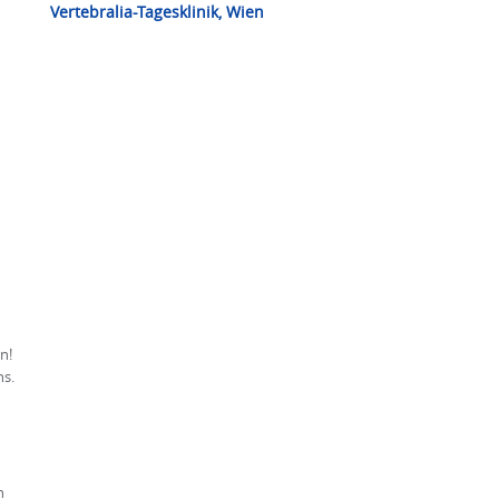
Vertebralia-Tagesklinik, Wien
n!
ns.
n