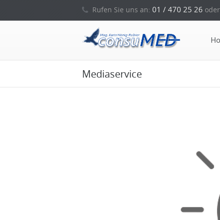
01 / 470 25 26
Rufen Sie uns an:
oder
H
Mediaservice