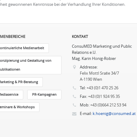
ngeheit gewonnenen Kenntnisse bei der Verhandlung Ihrer Konditionen.
MENBEREICHE
KONTAKT
ConsuMED Marketing und Public
ontinuierliche Medienarbeit
Relations e.U.
Mag. Karin Hönig-Robier
onzipierung und Gestaltung von
Addresse:
ublikationen
Felix Mottl Sraße 34/7
A-1190 Wien
arketing & PR-Beratung
Tel:
+43 (0)1 470 25 26
ediaservice
PR-Kampagnen
Fax:
+43 (0)1 924 95 35
Mob:
+43 (0)664 212 53 94
eminare & Workshops
E-mail:
k.hoenig@consumed.at