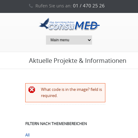
01 / 470 25 26
Rufen Sie uns an:
0664 / 212 53 94
oder
Aktuelle Projekte & Informationen
Error message
What code is in the image? field is
required.
FILTERN NACH THEMENBEREICHEN
All