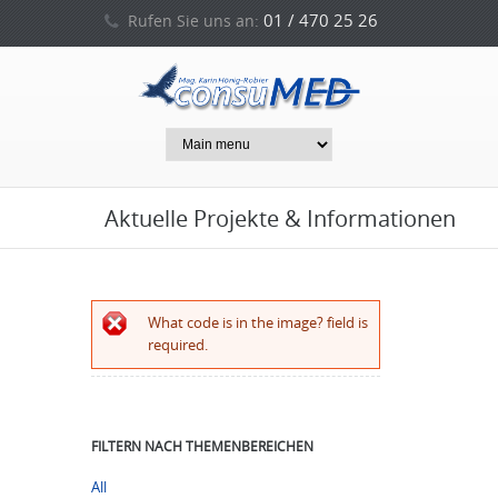
01 / 470 25 26
Rufen Sie uns an:
0664 / 212 53 94
oder
Aktuelle Projekte & Informationen
Error message
What code is in the image? field is
required.
FILTERN NACH THEMENBEREICHEN
All