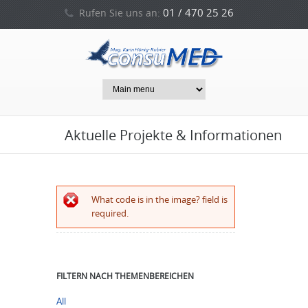
01 / 470 25 26
Rufen Sie uns an:
0664 / 212 53 94
oder
Aktuelle Projekte & Informationen
Error message
What code is in the image? field is
required.
FILTERN NACH THEMENBEREICHEN
All