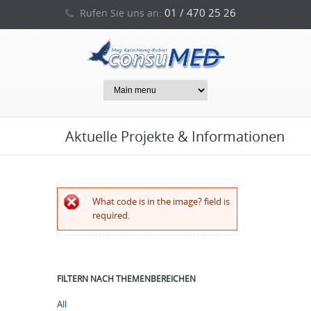
01 / 470 25 26
Rufen Sie uns an:
0664 / 212 53 94
oder
Aktuelle Projekte & Informationen
Error message
What code is in the image? field is
required.
FILTERN NACH THEMENBEREICHEN
All